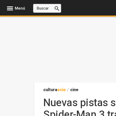
Menú
cultura
ocio
/
cine
Nuevas pistas s
Spider-Man 3 tr