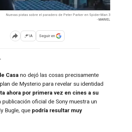
Nuevas pistas sobre el paradero de Peter Parker en Spider-Man 3
- MARVEL
IA
Seguir en
Abrir opciones para compartir
-
de Casa
no dejó las cosas precisamente
 plan de Mysterio para revelar su identidad
ta ahora por primera vez en cines a su
a publicación oficial de Sony muestra un
ily Bugle, que
podría resultar muy