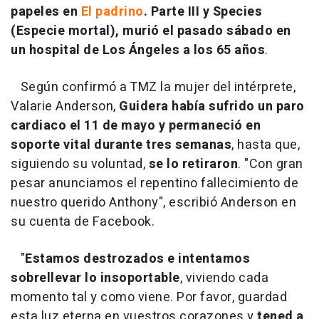
papeles en
El padrino
. Parte III y Species
(Especie mortal), murió el pasado sábado en
un hospital de Los Ángeles a los 65 años
.
Según confirmó a TMZ la mujer del intérprete,
Valarie Anderson,
Guidera había sufrido un paro
cardiaco el 11 de mayo y permaneció en
soporte vital durante tres semanas
, hasta que,
siguiendo su voluntad,
se lo retiraron
. "Con gran
pesar anunciamos el repentino fallecimiento de
nuestro querido Anthony", escribió Anderson en
su cuenta de Facebook.
"
Estamos destrozados e intentamos
sobrellevar lo insoportable
, viviendo cada
momento tal y como viene. Por favor, guardad
esta luz eterna en vuestros corazones y
tened a