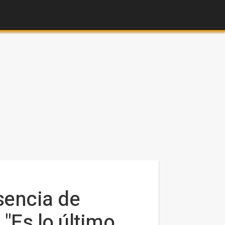
sencia de
"Es lo último