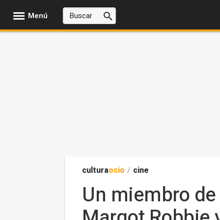
Menú
cultura
ocio
/
cine
Un miembro de l
Margot Robbie y