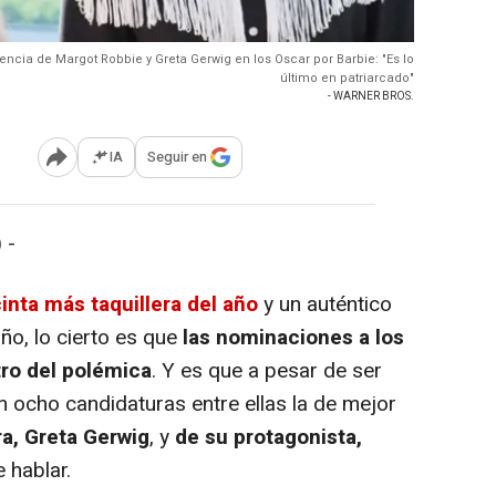
ncia de Margot Robbie y Greta Gerwig en los Oscar por Barbie: "Es lo
último en patriarcado"
- WARNER BROS.
IA
Seguir en
Abrir opciones para compartir
 -
cinta más taquillera del año
y un auténtico
o, lo cierto es que
las nominaciones a los
tro del polémica
. Y es que a pesar de ser
n ocho candidaturas entre ellas la de mejor
ra, Greta Gerwig
, y
de su protagonista,
 hablar.