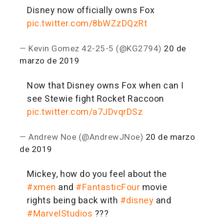
Disney now officially owns Fox
pic.twitter.com/8bWZzDQzRt
— Kevin Gomez 42-25-5 (@KG2794)
20 de
marzo de 2019
Now that Disney owns Fox when can I
see Stewie fight Rocket Raccoon
pic.twitter.com/a7JDvqrDSz
— Andrew Noe (@AndrewJNoe)
20 de marzo
de 2019
Mickey, how do you feel about the
#xmen
and
#FantasticFour
movie
rights being back with
#disney
and
#MarvelStudios
???