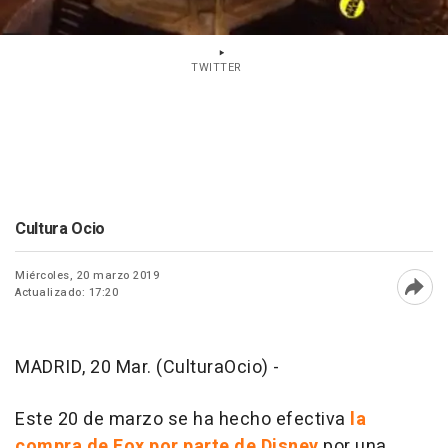
TWITTER
Cultura Ocio
Miércoles, 20 marzo 2019
Actualizado: 17:20
Abri
MADRID, 20 Mar. (CulturaOcio) -
Este 20 de marzo se ha hecho efectiva
la
compra de Fox por parte de Disney
por una