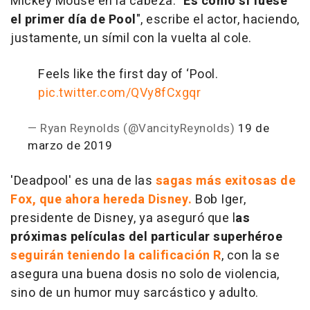
Mickey Mouse en la cabeza. "
Es como si fuese
el primer día de Pool
", escribe el actor, haciendo,
justamente, un símil con la vuelta al cole.
Feels like the first day of ‘Pool.
pic.twitter.com/QVy8fCxgqr
— Ryan Reynolds (@VancityReynolds)
19 de
marzo de 2019
'Deadpool' es una de las
sagas más exitosas de
Fox, que ahora hereda Disney.
Bob Iger,
presidente de Disney, ya aseguró que l
as
próximas películas del particular superhéroe
seguirán teniendo la calificación R
, con la se
asegura una buena dosis no solo de violencia,
sino de un humor muy sarcástico y adulto.