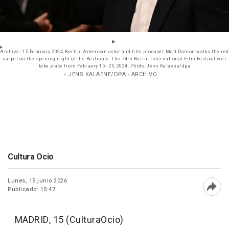
Archivo - 15 February 2024, Berlin: American actor and film producer Matt Damon walks the red
carpet on the opening night of the Berlinale. The 74th Berlin International Film Festival will
take place from February 15 - 25, 2024. Photo: Jens Kalaene/dpa
- JENS KALAENE/DPA - ARCHIVO
Cultura Ocio
Lunes, 15 junio 2026
Publicado: 15:47
Abri
MADRID, 15 (CulturaOcio)