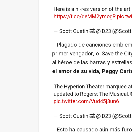
Here is a hi-res version of the ar
https://t.co/deMM2ymogR
pic.t
— Scott Gustin 🔜 @ D23 (@Scott
Plagado de canciones emblem
primer vengador, o 'Save the Cit
al héroe de las barras y estrella
el amor de su vida, Peggy Cart
The Hyperion Theater marquee at
updated to Rogers: The Musical. 
pic.twitter.com/Vud45j3un6
— Scott Gustin 🔜 @ D23 (@Scott
Esto ha causado aún más furor