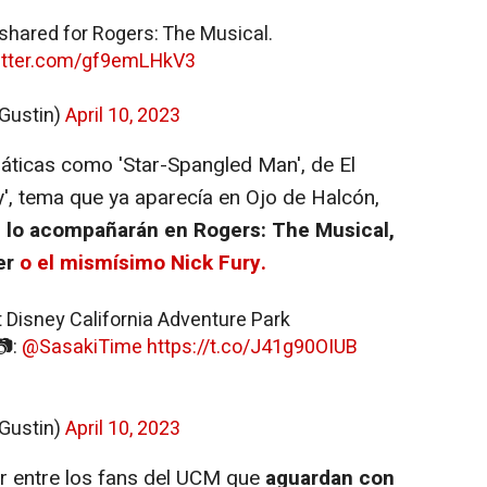
t shared for Rogers: The Musical.
witter.com/gf9emLHkV3
Gustin)
April 10, 2023
áticas como
'Star-Spangled Man', de El
y', tema que ya aparecía en Ojo de Halcón,
s
lo acompañarán en Rogers: The Musical,
er
o el mismísimo Nick Fury.
 Disney California Adventure Park
📷:
@SasakiTime
https://t.co/J41g90OIUB
Gustin)
April 10, 2023
 entre los fans del UCM que
aguardan con