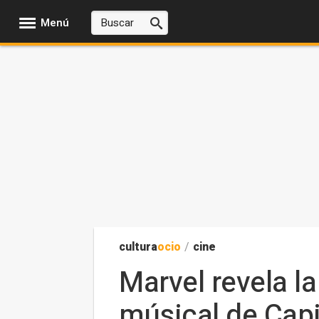
Menú
cultura
ocio
/
cine
Marvel revela la
músical de Capi