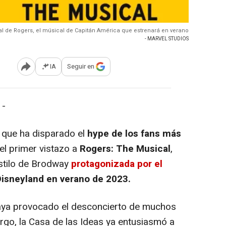
ial de Rogers, el músical de Capitán América que estrenará en verano
- MARVEL STUDIOS
IA
Seguir en
Abrir opciones para compartir
 -
que ha disparado el
hype de los fans más
del primer vistazo a
Rogers: The Musical
,
stilo de Brodway
protagonizada por el
Disneyland en verano de 2023.
aya provocado el desconcierto de muchos
rgo, la Casa de las Ideas ya entusiasmó a