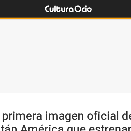
 primera imagen oficial d
tán América que estrena