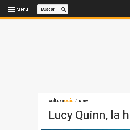
Menú
cultura
ocio
/
cine
Lucy Quinn, la h