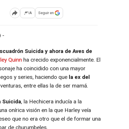
IA
Seguir en
Abrir opciones para compartir
 -
scuadrón Suicida y ahora de Aves de
ley Quinn
ha crecido exponencialmente. El
sonaje ha coincidido con una mayor
uegos y series, haciendo que
la ex del
aventuras, entre ellas la de ser mamá.
 Suicida
, la Hechicera inducía a la
na onírica visión en la que Harley veía
eseo que no era otro que el de formar una
n par de churumbeles.