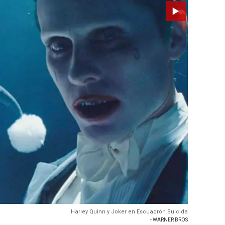
Harley Quinn y Joker en Escuadrón Suicida
- WARNER BROS