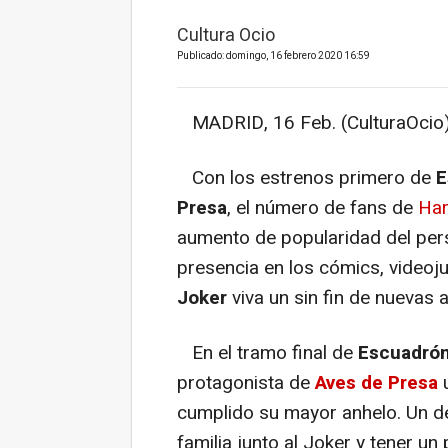
Cultura Ocio
Publicado: domingo, 16 febrero 2020 16:59
MADRID, 16 Feb. (CulturaOcio)
Con los estrenos primero de
E
Presa
, el número de fans de
Har
aumento de popularidad del per
presencia en los cómics, videoj
Joker
viva un sin fin de nuevas 
En el tramo final de
Escuadrón
protagonista de
Aves de Presa
u
cumplido su mayor anhelo. Un d
familia junto al Joker y tener u