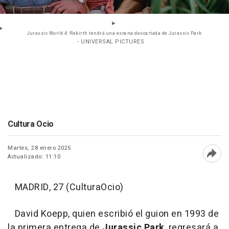
Jurassic World 4: Rebirth tendrá una escena descartada de Jurassic Park
- UNIVERSAL PICTURES
Cultura Ocio
Martes, 28 enero 2025
Actualizado: 11:10
Abri
MADRID, 27 (CulturaOcio)
David Koepp, quien escribió el guion en 1993 de
la primera entrega de
Jurassic Park
, regresará a