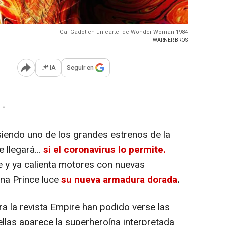
Gal Gadot en un cartel de Wonder Woman 1984
- WARNER BROS
IA
Seguir en
Abrir opciones para compartir
 -
iendo uno de los grandes estrenos de la
 llegará...
si el coronavirus lo permite.
e y ya calienta motores con nuevas
ana Prince luce
su nueva armadura dorada
.
a la revista Empire han podido verse las
llas aparece la superheroína interpretada