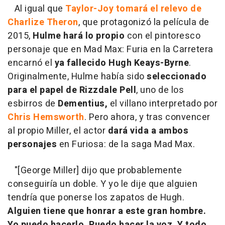
Al igual que
Taylor-Joy tomará el relevo de
Charlize Theron
, que protagonizó la película de
2015,
Hulme hará lo propio
con el pintoresco
personaje que en Mad Max: Furia en la Carretera
encarnó el
ya fallecido Hugh Keays-Byrne
.
Originalmente, Hulme había sido
seleccionado
para el papel de Rizzdale Pell
, uno de los
esbirros de
Dementius,
el villano interpretado por
Chris Hemsworth
. Pero ahora, y tras convencer
al propio Miller, el actor
dará vida a ambos
personajes
en Furiosa: de la saga Mad Max.
"[George Miller] dijo que probablemente
conseguiría un doble. Y yo le dije que alguien
tendría que ponerse los zapatos de Hugh.
Alguien tiene que honrar a este gran hombre.
Yo puedo hacerlo. Puedo hacer la voz.
Y todo