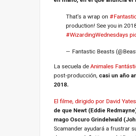
That's a wrap on
#Fantasti
production! See you in 201
#WizardingWednesdays
pi
— Fantastic Beasts (@Bea
La secuela de
Animales Fantást
post-producción,
casi un año a
2018.
El filme, dirigido por David Yates
de que Newt (Eddie Redmayne) 
mago Oscuro Grindelwald (Joh
Scamander ayudará a frustrar su