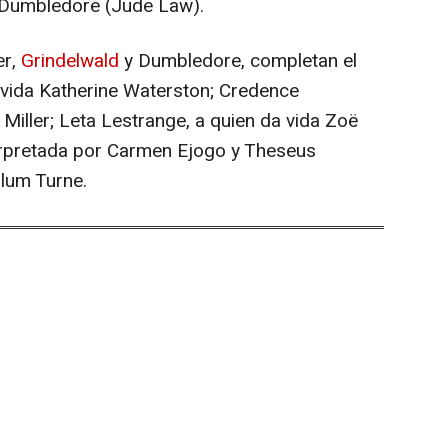
s Dumbledore (Jude Law).
r,
Grindelwald
y Dumbledore, completan el
a vida Katherine Waterston; Credence
Miller; Leta Lestrange, a quien da vida Zoë
terpretada por Carmen Ejogo y Theseus
lum Turne.