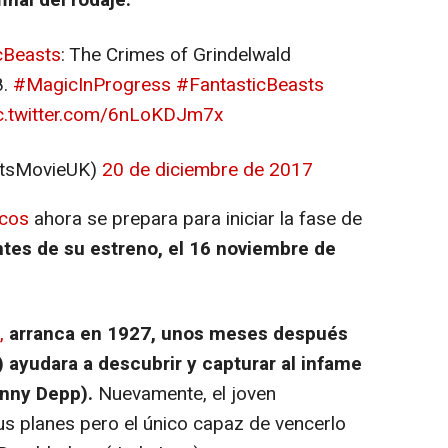
cBeasts
: The Crimes of Grindelwald
8.
#MagicInProgress
#FantasticBeasts
c.twitter.com/6nLoKDJm7x
stsMovieUK)
20 de diciembre de 2017
icos
ahora se prepara para iniciar la fase de
ntes de su estreno, el 16 noviembre de
,
arranca en 1927, unos meses después
ayudara a descubrir y capturar al infame
nny Depp).
Nuevamente, el joven
s planes pero el único capaz de vencerlo