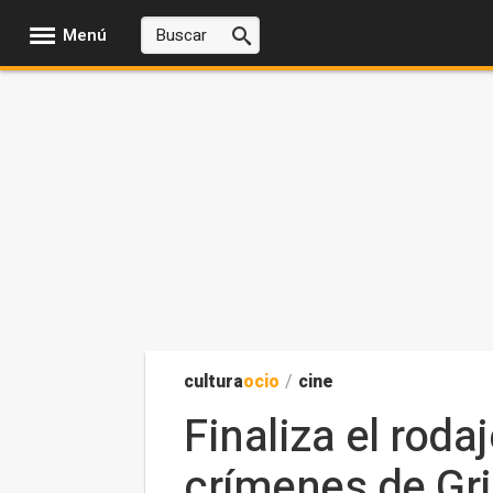
Menú
cultura
ocio
/
cine
Finaliza el rod
crímenes de Gr