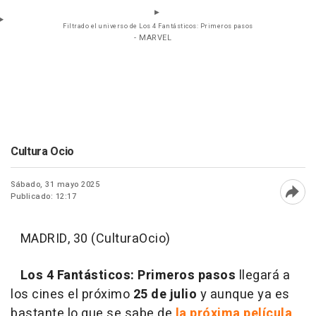
Filtrado el universo de Los 4 Fantásticos: Primeros pasos
- MARVEL
Cultura Ocio
Sábado, 31 mayo 2025
Publicado: 12:17
Abri
MADRID, 30 (CulturaOcio)
Los 4 Fantásticos: Primeros pasos
llegará a
los cines el próximo
25 de julio
y aunque ya es
bastante lo que se sabe de
la próxima película