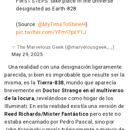
FIRST STEPS’ take place in the universe
designated as Earth-828
(Source:
@MyTimeToShineH
)
pic.twitter.com/YFmI7pxY1J
— The Marvelous Geek (@marvelousgeek__)
May 29, 2025
Una realidad con una designación ligeramente
parecida, si bien es improbable que resulte ser la
misma, es la
Tierra-838
, mundo que aparecía
brevemente en
Doctor Strange en el multiverso
de la locura
, revelándose como hogar de los
Illuminati. En esta realidad existía una versión de
Reed Richards/Mister Fantástico
pero este no
estaba encarnado por Pedro Pascal, sino por
John Krasinski y moría trágicamente a manos de