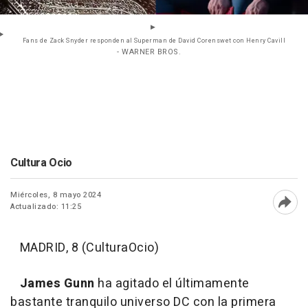
Fans de Zack Snyder responden al Superman de David Corenswet con Henry Cavill
- WARNER BROS.
Cultura Ocio
Miércoles, 8 mayo 2024
Actualizado: 11:25
Abri
MADRID, 8 (CulturaOcio)
James Gunn
ha agitado el últimamente
bastante tranquilo universo DC con la primera