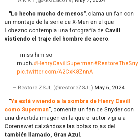
— A K K I (@AkkiZac019)
May 7, 2024
"Lo hecho mucho de menos"
, clama un fan con
un montaje de la serie de X-Men en el que
Lobezno contempla una fotografía de
Cavill
vistiendo el traje del hombre de acero
.
I miss him so
much.
#HenryCavillSuperman
#RestoreTheSny
pic.twitter.com/A2CxK8ZnnA
— Restore ZSJL (@restoreZSJL)
May 6, 2024
"
Ya está viviendo a la sombra de Henry Cavill
como Superman
", comenta un fan de Snyder con
una divertida imagen en la que el actor vigila a
Corenswet calzándose las botas rojas del
también llamado, Gran Azul
.