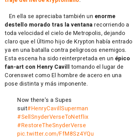
traje del héroe kryptoniano
.
En ella se apreciaba también un
enorme
destello morado tras la ventana
recorriendo a
toda velocidad el cielo de Metropolis, dejando
claro que el Último hijo de Krypton había entrado
ya en una batalla contra peligrosos enemigos.
Esta escena ha sido reinterpretada en un
épico
fan-art con Henry Cavill
tomando el lugar de
Corenswet como El hombre de acero en una
pose distinta y más imponente.
Now there's a Supes
suit
#HenryCavillSuperman
#SellSnyderVerseToNetflix
#RestoreTheSnyderVerse
pic.twitter.com/FfM8Sz4YQu