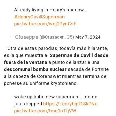
Already living in Henry’s shadow…
#HenryCavillSuperman
pic.twitter.com/woj2PynCsE
— 𝔾𝕚𝕦𝕤𝕖𝕡𝕡𝕖 (@Crusader_G5)
May 7, 2024
Otra de estas parodias, todavía más hilarante,
es la que muestra al
Superman de Cavill desde
fuera de la ventana
a punto de lanzarle una
descomunal bomba nuclear
sacada de Fortnite
a la cabeza de Corenswet mientras termina de
ponerse su uniforme kryptoniano.
wake up babe new superman L meme
just dropped
https://t.co/yhqU1SkPNc
pic.twitter.com/tmq1nTIjVW