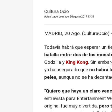
Cultura Ocio
Actualizado: domingo, 20 agosto 2017 13:34
MADRID, 20 Ago. (CulturaOcio) 
Todavía habrá que esperar un 
batalla entre dos de los mons
Godzilla y
King Kong
. Sin emba
ya ha asegurado que
no habrá l
pelea,
aunque no se ha decantad
"Quiero que haya un claro ven
entrevista para Entertainment We
original fue muy divertida,
pero 