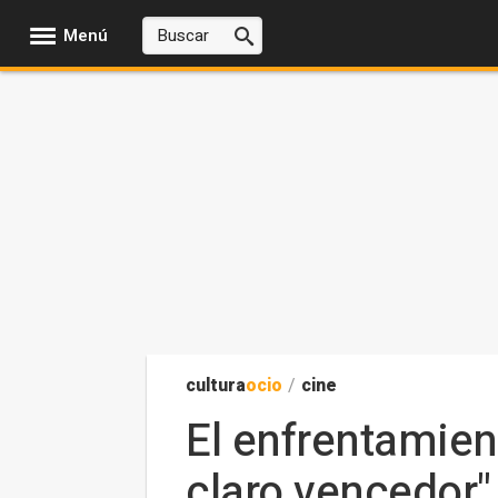
Menú
cultura
ocio
/
cine
El enfrentamien
claro vencedor"