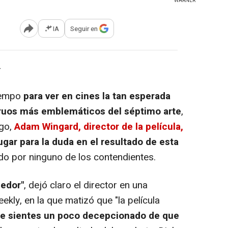
WARNER
IA
Seguir en
Abrir opciones para compartir
-
tiempo
para ver en cines la tan esperada
truos más emblemáticos del séptimo arte
,
rgo,
Adam Wingard, director de la película,
ugar para la duda en el resultado de esta
o por ninguno de los contendientes.
cedor"
, dejó claro el director en una
ekly, en la que matizó que "la película
te sientes un poco decepcionado de que