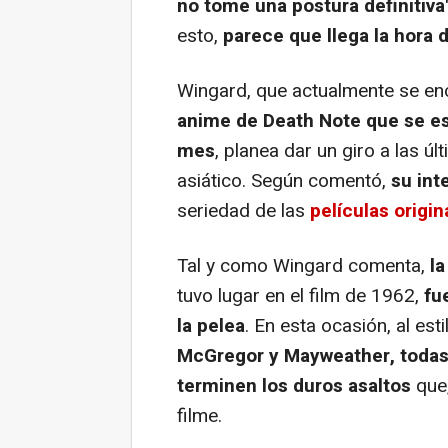
no tome una postura definitiva
esto,
parece que llega la hora 
Wingard, que actualmente se e
anime de Death Note que se est
mes
, planea dar un giro a las 
asiático. Según comentó,
su int
seriedad de las
películas origin
Tal y como Wingard comenta,
la
tuvo lugar en el film de 1962,
fu
la pelea
. En esta ocasión, al es
McGregor y Mayweather, todas
terminen los duros asaltos
que,
filme.