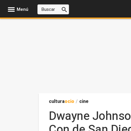
Menú
cultura
ocio
/
cine
Dwayne Johnson
Con de San Die