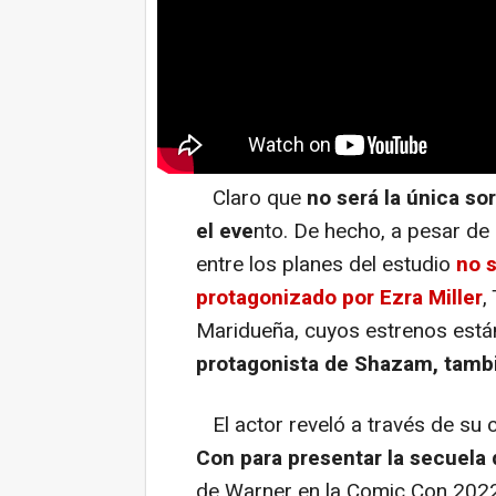
Claro que
no será la única so
el eve
nto. De hecho, a pesar d
entre los planes del estudio
no 
protagonizado por Ezra Miller
,
Maridueña, cuyos estrenos está
protagonista de Shazam, tambi
El actor reveló a través de su 
Con para presentar la secuela
de Warner en la Comic Con 2022