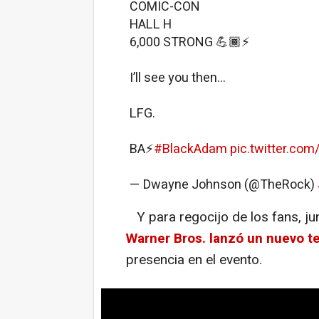
COMIC-CON
HALL H
6,000 STRONG 💪🏾⚡️
I’ll see you then…
LFG.
BA⚡️
#BlackAdam
pic.twitter.co
— Dwayne Johnson (@TheRock)
Y para regocijo de los fans, ju
Warner Bros. lanzó un nuevo t
presencia en el evento.