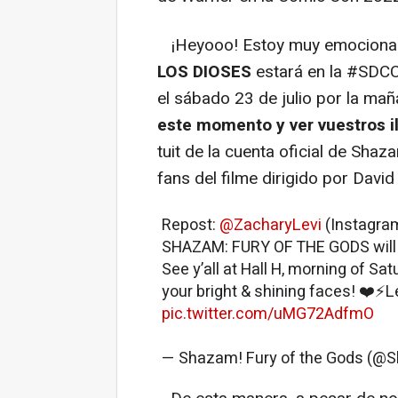
¡Heyooo! Estoy muy emociona
LOS DIOSES
estará en la #SDCC 
el sábado 23 de julio por la ma
este momento y ver vuestros i
tuit de la cuenta oficial de Sha
fans del filme dirigido por David
Repost:
@ZacharyLevi
(Instagram
SHAZAM: FURY OF THE GODS will
See y’all at Hall H, morning of Sat
your bright & shining faces! ❤️⚡️L
pic.twitter.com/uMG72AdfmO
— Shazam! Fury of the Gods (