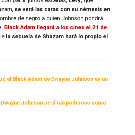
 compartir juntos escenas,
Levy,
que
hazam,
se verá las caras con su némesis en
 hombre de negro a quien Johnson pondrá
a.
Black
Adam llegará a los cines el 21 de
que
la secuela de Shazam hará lo propio el
ió el Black Adam de Dwayne Johnson en un
e Dwayne Johnson será tan poderoso como