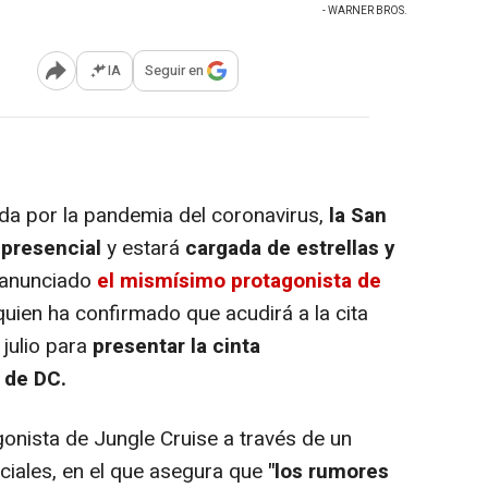
- WARNER BROS.
IA
Seguir en
Abrir opciones para compartir
a por la pandemia del coronavirus,
la San
 presencial
y estará
cargada de estrellas y
a anunciado
el mismísimo protagonista de
uien ha confirmado que acudirá a la cita
 julio para
presentar la cinta
 de DC.
onista de Jungle Cruise a través de un
ciales, en el que asegura que
"los rumores