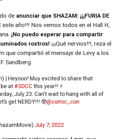
do de
anunciar que SHAZAM: ¡¡¡FURIA DE
este año!!! Nos vemos todos en el Hall H,
ñana.
¡No puedo esperar para compartir
luminados rostros!
¡¡¡Qué nervios!!!, reza el
zam que compartió el mensaje de Levy a los
 F. Sandberg.
) | Heyooo! Muy excited to share that
 be at
#SDCC
this year!! ⚡️
urday, July 23. Can’t wait to hang with all of
et’s get NERDY!!! 🤓
@comic_con
@ShazamMovie)
July 7, 2022