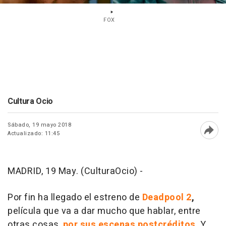
FOX
Cultura Ocio
Sábado, 19 mayo 2018
Actualizado: 11:45
Abri
MADRID, 19 May. (CulturaOcio) -
Por fin ha llegado el estreno de
Deadpool 2
,
película que va a dar mucho que hablar, entre
otras cosas,
por sus escenas postcréditos
. Y