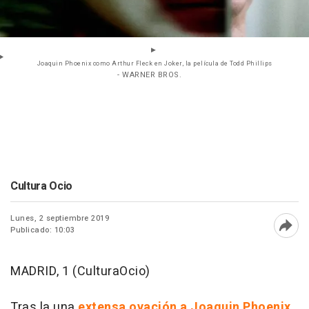
Joaquin Phoenix como Arthur Fleck en Joker, la película de Todd Phillips
- WARNER BROS.
Cultura Ocio
Lunes, 2 septiembre 2019
Publicado: 10:03
Abri
MADRID, 1 (CulturaOcio)
Tras la una
extensa ovación a Joaquin Phoenix