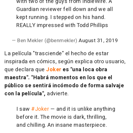
with two of the guys from IndieWire. A
Guardian reviewer fell down and we all
kept running. I stepped on his hand.
REALLY impressed with Todd Phillips
— Ben Mekler (@benmekler)
August 31, 2019
La película "trasciende" el hecho de estar
inspirada en cómics, según explica otro usuario,
que declara que
Joker
es "una loca obra
maestra". "Habrá momentos en los que el
público se sentirá incómodo de forma salvaje
con la película",
advierte.
I saw
#Joker
— and it is unlike anything
before it. The movie is dark, thrilling,
and chilling. An insane masterpiece.