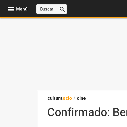
Menú
cultura
ocio
/
cine
Confirmado: Be