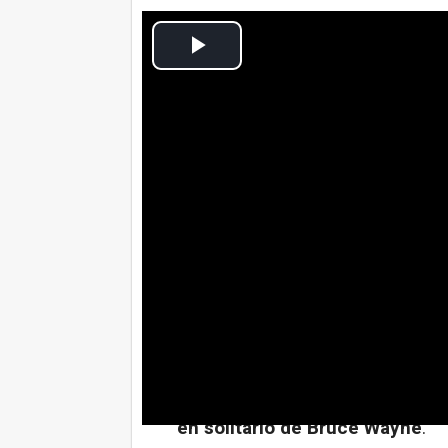
Cultura Ocio
Actualizado: miércoles, 28 junio 2017 12:31
MADRID, 27 Jun. (CulturaOcio) -
Tras su debut en
Batman v Sup
Ben Affleck encarnará por terc
la Justicia
, que verá la luz en l
enfundarse el traje de murcié
héroe de DC en solitario.
Así lo ha confirmado
Matt Reeve
sustituyó a Aflleck
después de 
obsesiva en el guión- éste renu
en solitario de Bruce Wayne
.