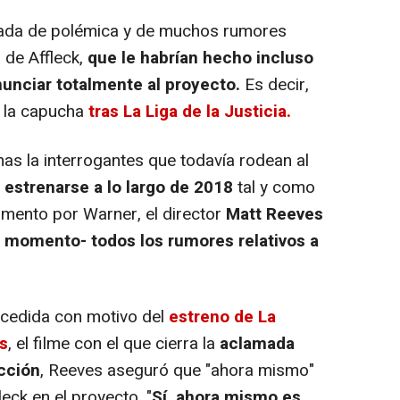
ada de polémica y de muchos rumores
 de Affleck,
que le habrían hecho incluso
nunciar totalmente al proyecto.
Es decir,
y la capucha
tras La Liga de la Justicia.
has la interrogantes que todavía rodean al
 estrenarse a lo largo de 2018
tal y como
mento por Warner, el director
Matt Reeves
e momento- todos los rumores relativos a
oncedida con motivo del
estreno de La
os
, el filme con el que cierra la
aclamada
icción
, Reeves aseguró que "ahora mismo"
leck en el proyecto. "
Sí, ahora mismo es