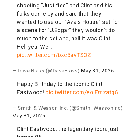
shooting "Justified" and Clint and his
folks came by and said that they
wanted to use our "Ava's House" set for
a scene for "J.Edgar" they wouldn't do
much to the set and, hell it was Clint.
Hell yea. We…
pic.twitter.com/bxc5avTSQZ
— Dave Blass (@DaveBlass)
May 31, 2026
Happy Birthday to the iconic Clint
Eastwood!
pic.twitter.com/eoIEmzatgG
— Smith & Wesson Inc. (@Smith_WessonInc)
May 31, 2026
Clint Eastwood, the legendary icon, just