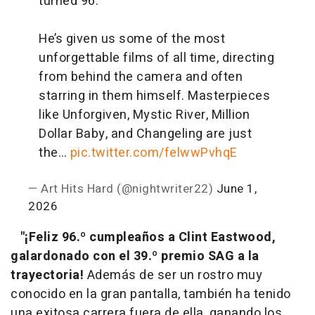
turned 96.
He’s given us some of the most
unforgettable films of all time, directing
from behind the camera and often
starring in them himself. Masterpieces
like Unforgiven, Mystic River, Million
Dollar Baby, and Changeling are just
the…
pic.twitter.com/felwwPvhqE
— Art Hits Hard (@nightwriter22)
June 1,
2026
"¡Feliz 96.º cumpleaños a Clint Eastwood,
galardonado con el 39.º premio SAG a la
trayectoria!
Además de ser un rostro muy
conocido en la gran pantalla, también ha tenido
una exitosa carrera fuera de ella, ganando los