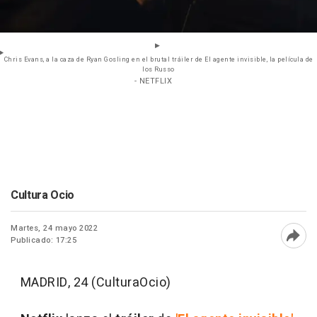
Chris Evans, a la caza de Ryan Gosling en el brutal tráiler de El agente invisible, la película de
los Russo
- NETFLIX
Cultura Ocio
Martes, 24 mayo 2022
Publicado: 17:25
Abri
MADRID, 24 (CulturaOcio)