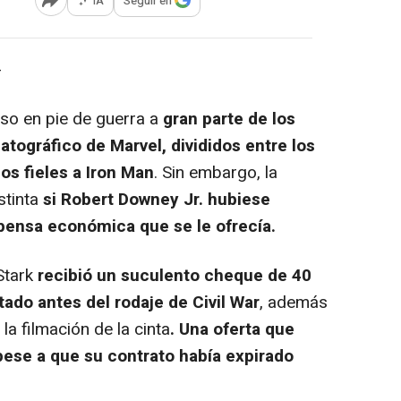
IA
Seguir en
Abrir opciones para compartir
-
so en pie de guerra a
gran parte de los
tográfico de Marvel, divididos entre los
os fieles a Iron Man
. Sin embargo, la
stinta
si Robert Downey Jr. hubiese
ensa económica que se le ofrecía.
Stark
recibió un suculento cheque de 40
tado antes del rodaje de Civil War
, además
la filmación de la cinta
. Una oferta que
pese a que su contrato había expirado