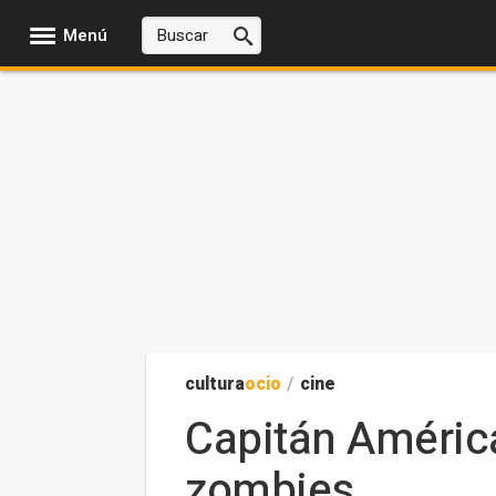
Menú
cultura
ocio
/
cine
Capitán América
zombies