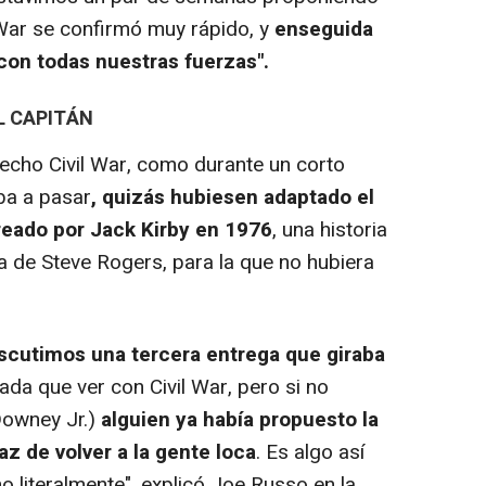
l War se confirmó muy rápido, y
enseguida
 con todas nuestras fuerzas".
L CAPITÁN
cho Civil War, como durante un corto
ba a pasar
, quizás hubiesen adaptado el
eado por Jack Kirby en 1976
, una historia
a de Steve Rogers, para la que no hubiera
.
scutimos una tercera entrega que giraba
nada que ver con Civil War, pero si no
Downey Jr.)
alguien ya había propuesto la
z de volver a la gente loca
. Es algo así
 literalmente", explicó Joe Russo en la