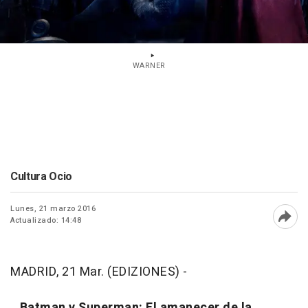
WARNER
Cultura Ocio
Lunes, 21 marzo 2016
Actualizado: 14:48
Abri
MADRID, 21 Mar. (EDIZIONES) -
Batman v Superman: El amanecer de la