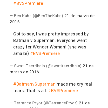
#BVSPremiere
— Ben Kahn (@BenTheKahn)
21 de marzo de
2016
Got to say, I was pretty impressed by
Batman v Superman. Everyone went
crazy for Wonder Woman! (she was
amaze)
#BVSPremiere
— Swati Teerdhala (@swatiteerdhala)
21 de
marzo de 2016
#BatmanvSuperman
made me cry real
tears. That is all.
#BVSPremiere
— Terrance Pryor (@TerrancePryor)
21 de