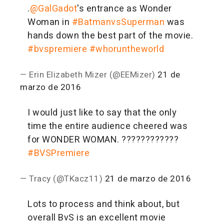
.
@GalGadot
's entrance as Wonder
Woman in
#BatmanvsSuperman
was
hands down the best part of the movie.
#bvspremiere
#whoruntheworld
— Erin Elizabeth Mizer (@EEMizer)
21 de
marzo de 2016
I would just like to say that the only
time the entire audience cheered was
for WONDER WOMAN. ????????????
#BVSPremiere
— Tracy (@TKacz11)
21 de marzo de 2016
Lots to process and think about, but
overall BvS is an excellent movie