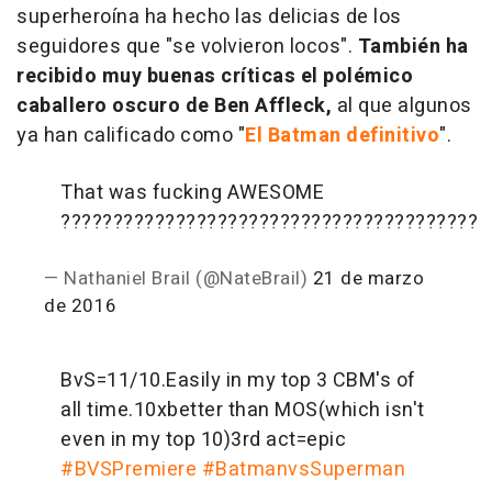
superheroína ha hecho las delicias de los
seguidores que "se volvieron locos".
También ha
recibido muy buenas críticas el polémico
caballero oscuro de Ben Affleck,
al que algunos
ya han calificado como "
El Batman definitivo
".
That was fucking AWESOME
????????????????????????????????????????
— Nathaniel Brail (@NateBrail)
21 de marzo
de 2016
BvS=11/10.Easily in my top 3 CBM's of
all time.10xbetter than MOS(which isn't
even in my top 10)3rd act=epic
#BVSPremiere
#BatmanvsSuperman