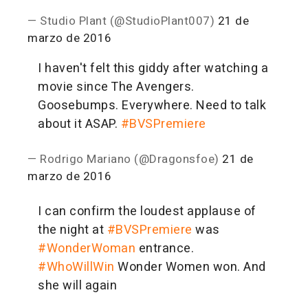
— Studio Plant (@StudioPlant007)
21 de
marzo de 2016
I haven't felt this giddy after watching a
movie since The Avengers.
Goosebumps. Everywhere. Need to talk
about it ASAP.
#BVSPremiere
— Rodrigo Mariano (@Dragonsfoe)
21 de
marzo de 2016
I can confirm the loudest applause of
the night at
#BVSPremiere
was
#WonderWoman
entrance.
#WhoWillWin
Wonder Women won. And
she will again