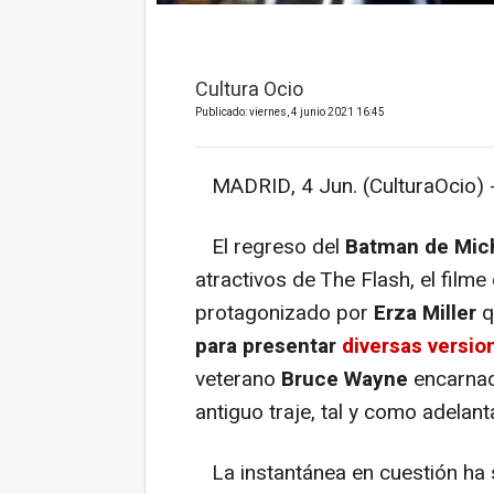
Cultura Ocio
Publicado: viernes, 4 junio 2021 16:45
MADRID, 4 Jun. (CulturaOcio) 
El regreso del
Batman de Mic
atractivos de The Flash, el filme 
protagonizado por
Erza Miller
q
para presentar
diversas versio
veterano
Bruce Wayne
encarna
antiguo traje, tal y como adelan
La instantánea en cuestión ha 