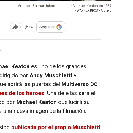
Archivo - Batman interpretado por Michael Keaton en 1989
- WARNER BROS. - Archivo
IA
Seguir en
Abrir opciones para compartir
-
hael Keaton
es uno de los grandes
dirigido por
Andy Muschietti
y
ue abrirá las puertas del
Multiverso DC
nes de los héroes
. Una de ellas será el
do por
Michael Keaton
que lucirá su
ta una nueva imagen de la filmación.
sido
publicada por el propio Muschietti