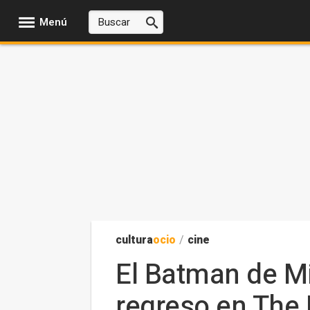
Menú
cultura
ocio
/
cine
El Batman de Mi
regreso en The 