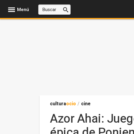
Menú
cultura
ocio
/
cine
Azor Ahai: Jueg
épica de Ponie