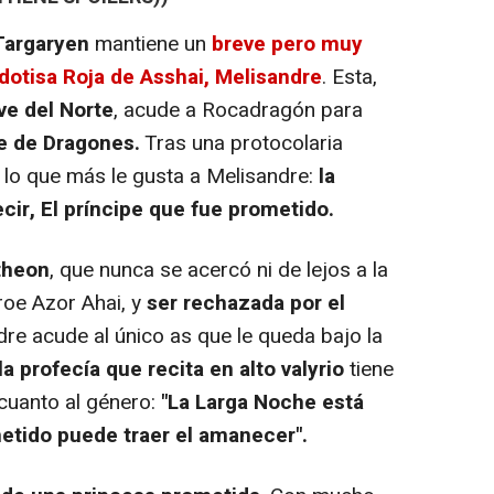
Targaryen
mantiene un
breve pero muy
dotisa Roja de Asshai, Melisandre
. Esta,
ve del Norte
, acude a Rocadragón para
re de Dragones.
Tras una protocolaria
n lo que más le gusta a Melisandre:
la
cir, El príncipe que fue prometido.
theon
, que nunca se acercó ni de lejos a la
roe Azor Ahai, y
ser rechazada por el
dre acude al único as que le queda bajo la
la profecía que recita en alto valyrio
tiene
cuanto al género:
"La Larga Noche está
metido puede traer el amanecer".