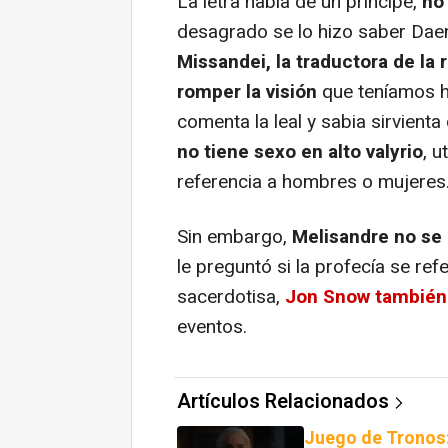
La letra habla de un príncipe,
no 
desagrado se lo hizo saber Daen
Missandei, la traductora de la 
romper la visión
que teníamos ha
comenta la leal y sabia sirvienta
no tiene sexo en alto valyrio
, 
referencia a hombres o mujeres
Sin embargo,
Melisandre no se
le preguntó si la profecía se refe
sacerdotisa,
Jon Snow también 
eventos.
Artículos Relacionados
Juego de Tronos: