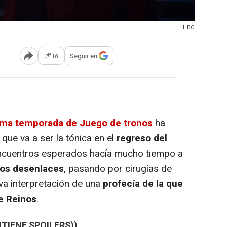
HBO
IA
Seguir en
Abrir opciones para compartir
tima temporada de Juego de tronos
ha
ue va a ser la tónica en el
regreso del
ncuentros esperados hacía mucho tiempo a
cos desenlaces
, pasando por cirugías de
eva interpretación de una
profecía de la que
e Reinos
.
TIENE SPOILERS))