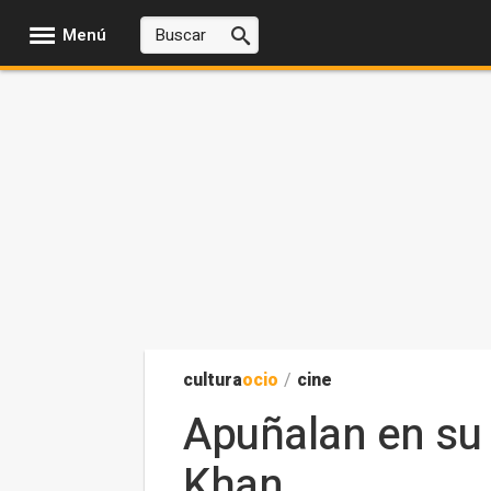
Menú
cultura
ocio
/
cine
Apuñalan en su c
Khan