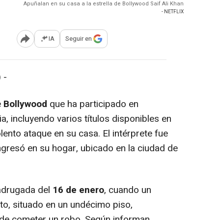
Apuñalan en su casa a la estrella de Bollywood Saif Ali Khan
- NETFLIX
IA
Seguir en
Abrir opciones para compartir
 -
e
Bollywood
que ha participado en
, incluyendo varios títulos disponibles en
lento ataque en su casa. El intérprete fue
gresó en su hogar, ubicado en la ciudad de
madrugada del
16 de enero
, cuando un
to, situado en un undécimo piso,
 de cometer un robo. Según informan