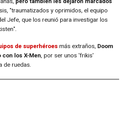
manas,
pero también les dejaron marcados
psis, "traumatizados y oprimidos, el equipo
el Jefe, que los reunió para investigar los
sten".
uipos de superhéroes
más extraños,
Doom
 con los
X-Men
, por ser unos 'frikis'
la de ruedas.