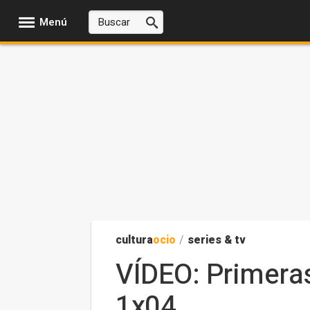
Menú
cultura
ocio
/
series & tv
VÍDEO: Primera
1x04