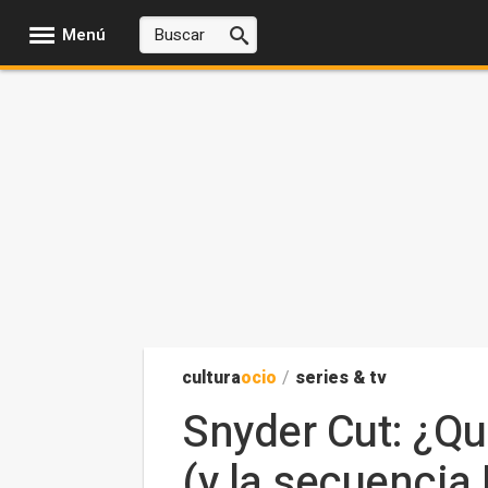
Menú
cultura
ocio
/
series & tv
Snyder Cut: ¿Qui
(y la secuencia