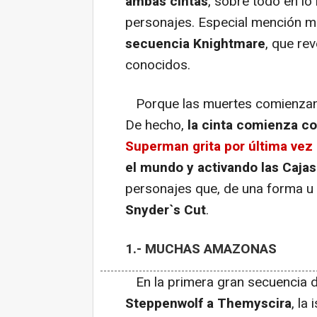
ambas cintas
, sobre todo en lo 
personajes. Especial mención m
secuencia Knightmare
, que re
conocidos.
Porque las muertes comienzan m
De hecho,
la cinta comienza c
Superman grita por última vez
el mundo y activando las Caja
personajes que, de una forma u 
Snyder`s Cut
.
1.- MUCHAS AMAZONAS
En la primera gran secuencia de
Steppenwolf a Themyscira
, la