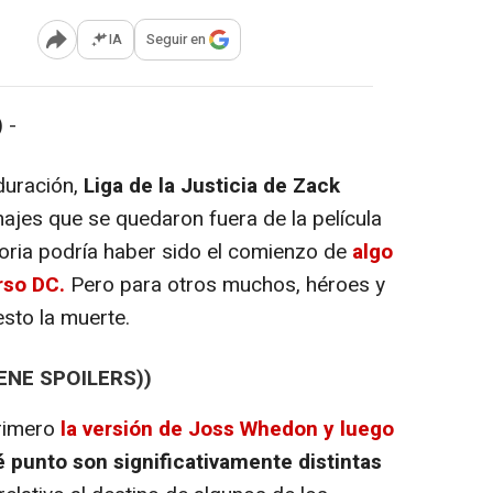
IA
Seguir en
Abrir opciones para compartir
 -
duración,
Liga de la Justicia de Zack
ajes que se quedaron fuera de la película
toria podría haber sido el comienzo de
algo
rso DC.
Pero para otros muchos, héroes y
esto la muerte.
ENE SPOILERS))
primero
la versión de Joss Whedon y luego
 punto son significativamente distintas