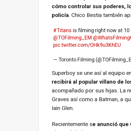
cómo controlar sus poderes, lo
policía
. Chico Bestia también a
#Titans
is filming right now at 1
@TOFilming_EM
@WhatsFilmin
pic.twitter.com/OHk9u3KhEU
— Toronto Filming (@TOFilming
Superboy se une así al equipo e
recibirá al popular villano de 
acompañado por sus hijas. La 
Graves así como a Batman, a qui
Iain Glen.
Recientemente s
e anunció que 