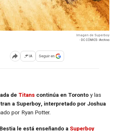
Imagen de Superboy
- DC CÓMICS - Archivo
IA
Seguir en
Abrir opciones para compartir
rada de
Titans
continúa en Toronto
y las
ran a Superboy, interpretado por Joshua
nado por Ryan Potter.
Bestia le está enseñando a
Superboy