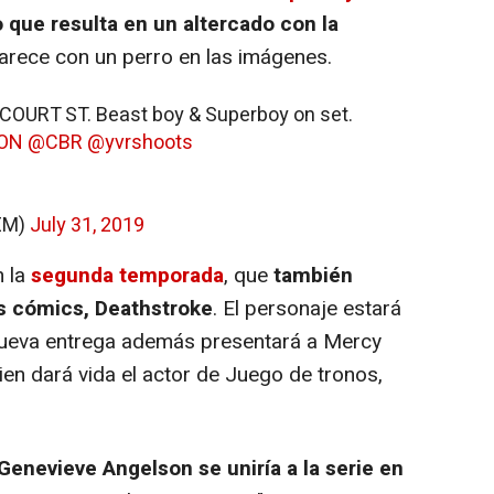
 que resulta en un altercado con la
parece con un perro en las imágenes.
0 COURT ST. Beast boy & Superboy on set.
gON
@CBR
@yvrshoots
_EM)
July 31, 2019
n la
segunda temporada
, que
también
los cómics, Deathstroke
. El personaje estará
nueva entrega además presentará a Mercy
en dará vida el actor de Juego de tronos,
Genevieve Angelson se uniría a la serie en