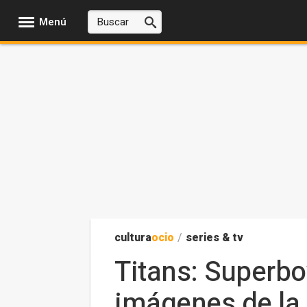
Menú
cultura
ocio
/
series & tv
Titans: Superbo
imágenes de la