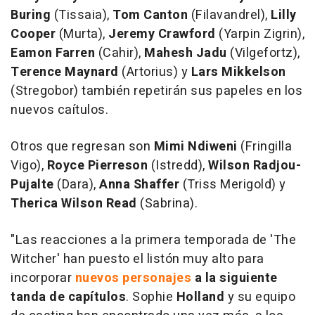
Buring
(Tissaia),
Tom Canton
(Filavandrel),
Lilly
Cooper
(Murta),
Jeremy Crawford
(Yarpin Zigrin),
Eamon Farren
(Cahir),
Mahesh Jadu
(Vilgefortz),
Terence Maynard
(Artorius) y
Lars Mikkelson
(Stregobor) también repetirán sus papeles en los
nuevos caítulos.
Otros que regresan son
Mimi Ndiweni
(Fringilla
Vigo),
Royce Pierreson
(Istredd),
Wilson Radjou-
Pujalte
(Dara),
Anna Shaffer
(Triss Merigold) y
Therica Wilson Read
(Sabrina).
"Las reacciones a la primera temporada de 'The
Witcher' han puesto el listón muy alto para
incorporar
nuevos personajes
a la siguiente
tanda de capítulos
. Sophie
Holland
y su equipo