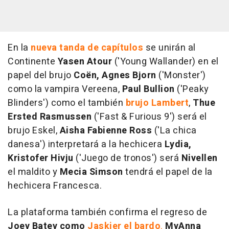
En la
nueva tanda de capítulos
se unirán al
Continente
Yasen Atour
('Young Wallander) en el
papel del brujo
Coën, Agnes Bjorn
('Monster')
como la vampira Vereena,
Paul Bullion
('Peaky
Blinders') como el también
brujo Lambert
,
Thue
Ersted Rasmussen
('Fast & Furious 9') será el
brujo Eskel,
Aisha Fabienne Ross
('La chica
danesa') interpretará a la hechicera
Lydia,
Kristofer Hivju
('Juego de tronos') será
Nivellen
el maldito y
Mecia Simson
tendrá el papel de la
hechicera Francesca.
La plataforma también confirma el regreso de
Joey Batey como
Jaskier el bardo
.
MyAnna