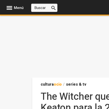
Menú
cultura
ocio
/
series & tv
The Witcher que
Keaton para la 