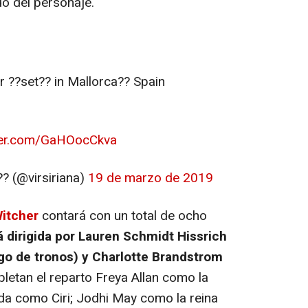
do del personaje.
 ??set?? in Mallorca?? Spain
tter.com/GaHOocCkva
(@virsiriana)
19 de marzo de 2019
itcher
contará con un total de ocho
 dirigida por Lauren Schmidt Hissrich
ego de tronos) y Charlotte Brandstrom
pletan el reparto Freya Allan como la
cida como Ciri; Jodhi May como la reina