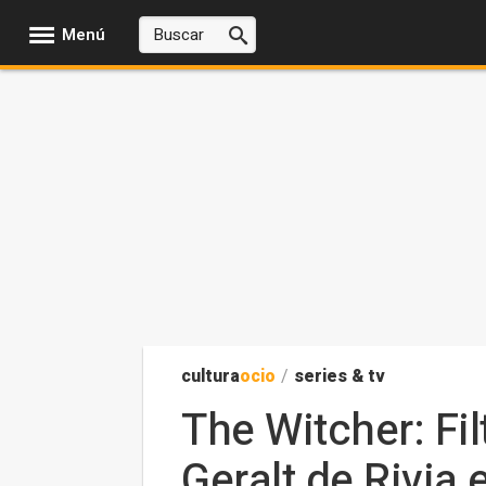
Menú
cultura
ocio
/
series & tv
The Witcher: Fi
Geralt de Rivia 