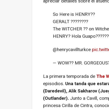
apreciar detalles sobre el atuen
So Here is HENRY??
GERALT ????????
The WITCHER ?? on Witcher
HENRY? Hola Guapo??????
@henrycavillturkce
pic.twi
— WOW?? MR. GORGEOUS?? 
La primera temporada de
The W
episodios.
Una tanda que estará
(Daredevil), Alik Sakharov (Ju
(Outlander).
Junto a Cavill, com
princesa Cirilla de Cintra, cono