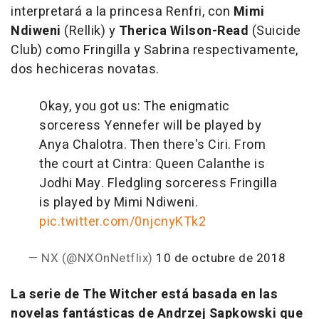
interpretará a la princesa Renfri, con
Mimi
Ndiweni
(
Rellik
) y
Therica Wilson-Read
(
Suicide
Club
) como Fringilla y Sabrina respectivamente,
dos hechiceras novatas.
Okay, you got us: The enigmatic
sorceress Yennefer will be played by
Anya Chalotra. Then there's Ciri. From
the court at Cintra: Queen Calanthe is
Jodhi May. Fledgling sorceress Fringilla
is played by Mimi Ndiweni.
pic.twitter.com/0njcnyKTk2
— NX (@NXOnNetflix)
10 de octubre de 2018
La serie de
The Witcher
está basada en las
novelas fantásticas de Andrzej Sapkowski que