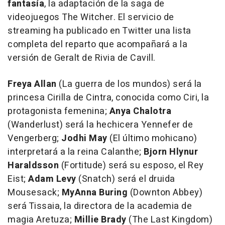
fantasía
, la adaptación de la saga de
videojuegos
The Witcher
. El servicio de
streaming ha publicado en Twitter una lista
completa del reparto que acompañará a la
versión de Geralt de Rivia de Cavill.
Freya Allan
(
La guerra de los mundos
) será la
princesa Cirilla de Cintra, conocida como Ciri, la
protagonista femenina;
Anya Chalotra
(
Wanderlust
) será la hechicera Yennefer de
Vengerberg;
Jodhi May
(
El último mohicano
)
interpretará a la reina Calanthe;
Bjorn Hlynur
Haraldsson
(
Fortitude
) será su esposo, el Rey
Eist;
Adam Levy
(
Snatch
) será el druida
Mousesack;
MyAnna Buring
(
Downton Abbey
)
será Tissaia, la directora de la academia de
magia Aretuza;
Millie Brady
(
The Last Kingdom
)