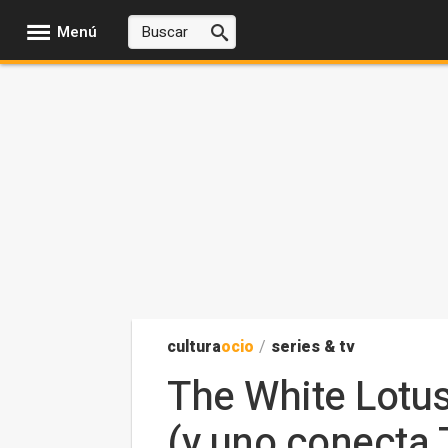
Menú
cultura
ocio
/
series & tv
The White Lotu
(y uno conecta