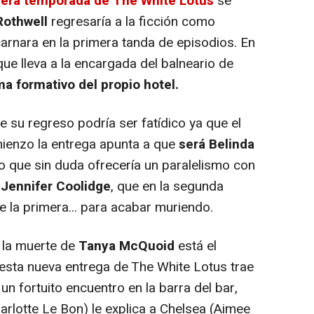
cera temporada de The White Lotus
se
Rothwell
regresaría a la ficción como
carnara en la primera tanda de episodios. En
que lleva a la encargada del balneario de
a formativo del propio hotel.
su regreso podría ser fatídico ya que el
mienzo la entrega apunta a que
será Belinda
o que sin duda ofrecería un paralelismo con
e
Jennifer Coolidge
, que en la segunda
la primera... para acabar muriendo.
la muerte de
Tanya McQuoid
está el
esta nueva entrega de The White Lotus trae
un fortuito encuentro en la barra del bar,
rlotte Le Bon) le explica a Chelsea (Aimee