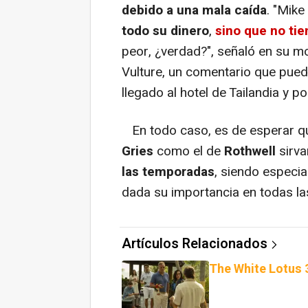
debido a una mala caída
. "Mik
todo su dinero
,
sino que no ti
peor, ¿verdad?", señaló en su 
Vulture, un comentario que pue
llegado al hotel de Tailandia y p
En todo caso, es de esperar qu
Gries
como el de
Rothwell
sirv
las temporadas
, siendo especia
dada su importancia en todas l
Artículos Relacionados
The White Lotus 