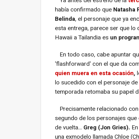
Ya antes del estreno de la
ter
había confirmado que
Natasha 
Belinda
, el personaje que ya en
esta entrega, parece ser que lo 
Hawaii a Tailandia es
un program
En todo caso, cabe apuntar que 
'flashforward' con el que da co
quien muera en esta ocasión
,
l
lo sucedido con el personaje d
temporada retomaba su papel de 
Precisamente relacionado con 
segundo de los personajes que 
de vuelta...
Greg
(Jon Gries).
En 
una exmodelo llamada Chloe (Cha