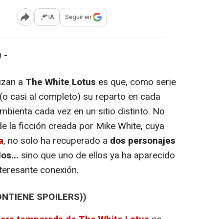
IA
Seguir en
Abrir opciones para compartir
 -
izan a
The White Lotus
es que, como serie
(o casi al completo) su reparto en cada
bienta cada vez en un sitio distinto. No
e la ficción creada por Mike White, cuya
a
, no solo ha recuperado a
dos personajes
os...
sino que uno de ellos ya ha aparecido
nteresante conexión.
ONTIENE SPOILERS))