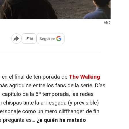
AMC
IA
Seguir en
Abrir opciones para compartir
n
en el final de temporada de
The Walking
ás agridulce entre los fans de la serie. Días
 capítulo de la 6ª temporada, las redes
 chispas ante la arriesgada (y previsible)
personaje como un mero cliffhanger de fin
 pregunta es...
¿a quién ha matado