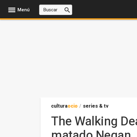
Menú
cultura
ocio
/
series & tv
The Walking Dea
matado Negan