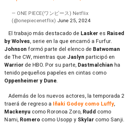
— ONE PIECE(ワンピース) Netflix
(@onepiecenetflix)
June 25, 2024
El trabajo más destacado de
Lasker
es
Raised
by Wolves
, serie en la que encarnó a Furfur.
Johnson
formó parte del elenco de
Batwoman
de The CW, mientras que
Jaslyn
participó en
Warrior
de HBO. Por su parte,
Dastmalchian
ha
tenido pequeños papeles en cintas como
Oppenheimer y Dune
.
Además de los nuevos actores, la temporada 2
traerá de regreso a
Iñaki Godoy como Luffy
,
Mackenyu
como Roronoa Zoro,
Rudd
como
Nami,
Romero
como Usopp y
Skylar
como Sanji.