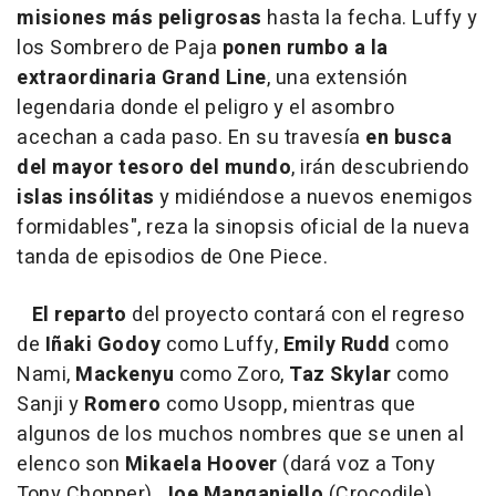
misiones más peligrosas
hasta la fecha. Luffy y
los Sombrero de Paja
ponen rumbo a la
extraordinaria Grand Line
, una extensión
legendaria donde el peligro y el asombro
acechan a cada paso. En su travesía
en busca
del mayor tesoro del mundo
, irán descubriendo
islas insólitas
y midiéndose a nuevos enemigos
formidables", reza la sinopsis oficial de la nueva
tanda de episodios de One Piece.
El reparto
del proyecto contará con el regreso
de
Iñaki Godoy
como Luffy,
Emily Rudd
como
Nami,
Mackenyu
como Zoro,
Taz Skylar
como
Sanji y
Romero
como Usopp, mientras que
algunos de los muchos nombres que se unen al
elenco son
Mikaela Hoover
(dará voz a Tony
Tony Chopper),
Joe Manganiello
(Crocodile),