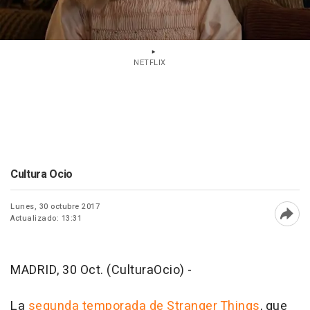
NETFLIX
Cultura Ocio
Lunes, 30 octubre 2017
Actualizado: 13:31
Abri
MADRID, 30 Oct. (CulturaOcio) -
La
segunda temporada de
Stranger Things
, que