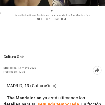
Katee Sackhoff será Bo-Katan en la temporada 2 de The Mandalorian
- NETFLIX / LUCASFILM
Cultura Ocio
Miércoles, 13 mayo 2020
Publicado: 12:33
Abri
MADRID, 13 (CulturaOcio)
The Mandalorian
ya está ultimando los
detalles para su
segunda temporada.
La ficción