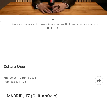
El pódcast de 'true crime' Criminopatía da el salto a Netflix como serie documental
- NETFLIX
Cultura Ocio
Miércoles, 17 junio 2026
Publicado: 17:08
Abri
MADRID, 17 (CulturaOcio)