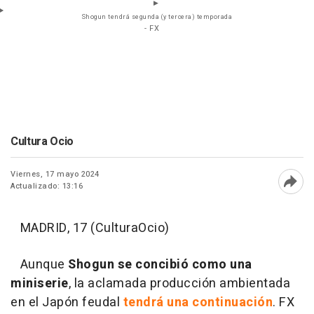
Shogun tendrá segunda (y tercera) temporada
- FX
Cultura Ocio
Viernes, 17 mayo 2024
Actualizado: 13:16
Abri
MADRID, 17 (CulturaOcio)
Aunque
Shogun se concibió como una
miniserie
, la aclamada producción ambientada
en el Japón feudal
tendrá una continuación
. FX