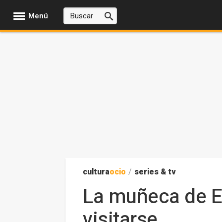
Menú
cultura
ocio
/
series & tv
La muñeca de El
visitarse