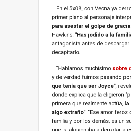
En el 5x08, con Vecna ya derro
primer plano al personaje inter
para asestar el golpe de gracia 
Hawkins.
"Has jodido a la famil
antagonista antes de descargar u
decapitarlo.
"Hablamos muchísimo
sobre q
y de verdad fuimos pasando por 
que tenía que ser Joyce"
, reve
donde explica que la eligieron "
primera que realmente actúa,
la
algo extraño"
. "Ese amor feroz q
familia y por los demás, es un
que, si alguien iba a derrotar a e