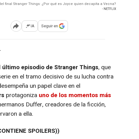
l final Stranger Things: ¿Por qué es Joyce quien decapita a Vecna?
- NETFLIX
IA
Seguir en
Abrir opciones para compartir
-
l último episodio de Stranger Things
, que
serie en el tramo decisivo de su lucha contra
esempeña un papel clave en el
rs
protagoniza
uno de los momentos más
 hermanos Duffer, creadores de la ficción,
rvaron a ella.
CONTIENE SPOILERS))