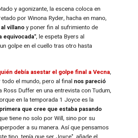
tado y agonizante, la escena coloca en
pretado por Winona Ryder, hacha en mano,
al villano
y poner fin al sufrimiento de
ia equivocada"
, le espeta Byers al
n golpe en el cuello tras otro hasta
uién debía asestar el golpe final a Vecna
,
todo el mundo, pero al final
nos pareció
la Ross Duffer en una entrevista con Tudum,
porque en la temporada 1 Joyce es la
 primera que cree que estaba pasando
ue tiene no solo por Will, sino por su
 superpoder a su manera. Así que pensamos
ste tipo, tenía que ser Joyce", añade el