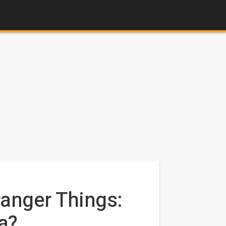
ranger Things:
a?