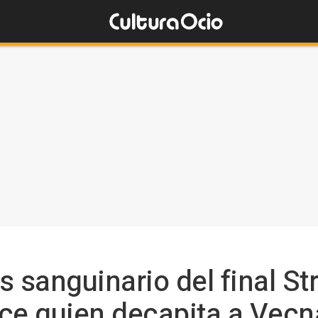
sanguinario del final St
ce quien decapita a Vecn