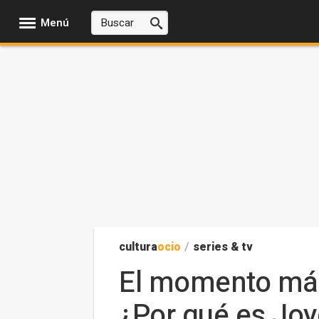
Menú
cultura
ocio
/
series & tv
El momento más 
¿Por qué es Joy