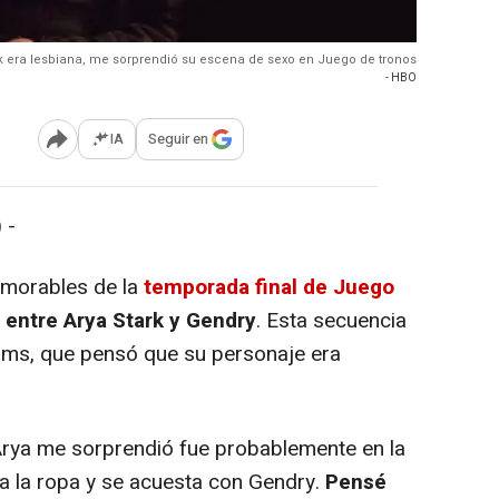
k era lesbiana, me sorprendió su escena de sexo en Juego de tronos
- HBO
IA
Seguir en
Abrir opciones para compartir
 -
orables de la
temporada final de Juego
entre Arya Stark y Gendry
. Esta secuencia
liams, que pensó que su personaje era
rya me sorprendió fue probablemente en la
ta la ropa y se acuesta con Gendry.
Pensé