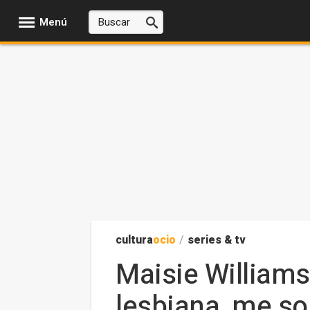
Menú
cultura
ocio
/
series & tv
Maisie Williams
lesbiana, me so