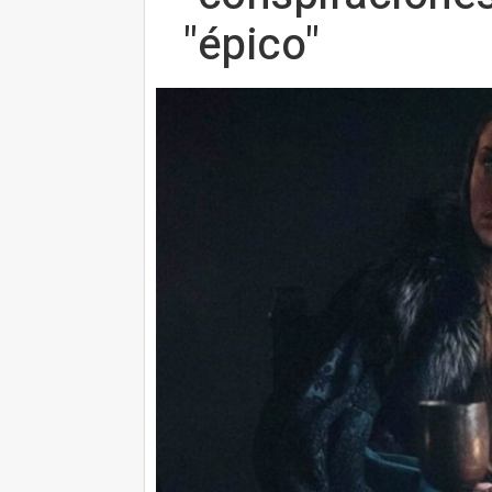
"épico"