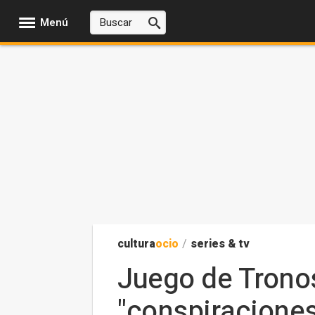
Menú
cultura
ocio
/
series & tv
Juego de Trono
"conspiraciones