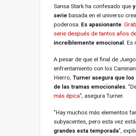
Sansa Stark ha confesado que
y
serie
basada en el universo cre
poderosa.
Es apasionante
.
Grab
serie después de tantos años d
increíblemente emocional
. Es 
A pesar de que el final de
Juego
enfrentamiento con los Caminant
Hierro,
Turner asegura que los 
de las tramas emocionales
. "D
más épica
", asegura Turner.
"Hay muchos más elementos fan
subyacentes, pero esta vez est
grandes esta temporada
", expl