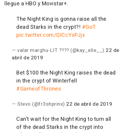
llegue a HBO y Movistar+.
The Night King is gonna raise all the
dead Starks in the crypt?!
#GoT
pic.twitter.com/QICcYxPJjx
— valar marghu-LIT ???? (@kay_elle__)
22 de
abril de 2019
Bet $100 the Night King raises the dead
in the crypt of Winterfell
#GameofThrones
— Stevo (@fr3shprinx)
22 de abril de 2019
Can’t wait for the Night King to turn all
of the dead Starks in the crypt into