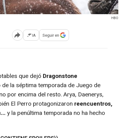
HBO
IA
Seguir en
Abrir opciones para compartir
otables que dejó
Dragonstone
ulo de la séptima temporada de Juego de
guno por encima del resto. Arya, Daenerys,
ién El Perro protagonizaron
reencuentros,
..
y la penúltima temporada no ha hecho