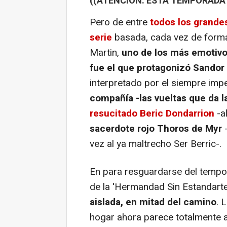
((ATENCIÓN: ESTA TEMPORADA 
Pero de entre
todos los grandes
serie
basada, cada vez de forma 
Martin,
uno de los más emotivo
fue el que protagonizó Sandor
interpretado por el siempre im
compañía -las vueltas que da l
resucitado Beric Dondarrion
-a
sacerdote rojo Thoros de Myr
-
vez al ya maltrecho Ser Berric-.
En para resguardarse del tempora
de la 'Hermandad Sin Estandarte
aislada, en mitad del camino
. 
hogar ahora parece totalmente a