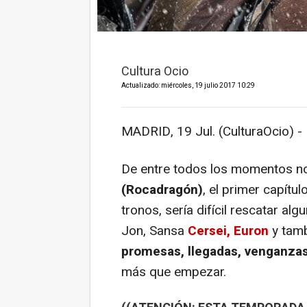
Cultura Ocio
Actualizado: miércoles, 19 julio 2017 10:29
MADRID, 19 Jul. (CulturaOcio) -
De entre todos los momentos n
(Rocadragón)
, el primer capít
tronos, sería difícil rescatar al
Jon, Sansa
Cersei, Euron
y tamb
promesas, llegadas, venganzas.
más que empezar.