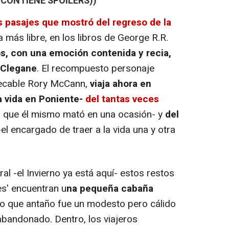
CONTIENE SPOILERS))
 pasajes que mostró del regreso de la
más libre, en los libros de George R.R.
s, con una emoción contenida y recia,
 Clegane
. El recompuesto personaje
pecable Rory McCann,
viaja ahora en
a vida en Poniente-
del tantas veces
l que él mismo mató en una ocasión- y
del
el encargado de traer a la vida una y otra
l -el Invierno ya está aquí- estos restos
s' encuentran u
na pequeña cabaña
Lo que antaño fue un modesto pero cálido
bandonado. Dentro, los viajeros