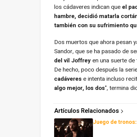
los cádaveres indican que
el pad
hambre, decidió matarla cortá
también con su sufrimiento qui
Dos muertos que ahora pesan ya
Sandor, que se ha pasado de s
del vil Joffrey
en una suerte de t
De hecho, poco después la ser
cadáveres
e intenta incluso reci
algo mejor, los dos
", termina di
Artículos Relacionados
Juego de tronos: 