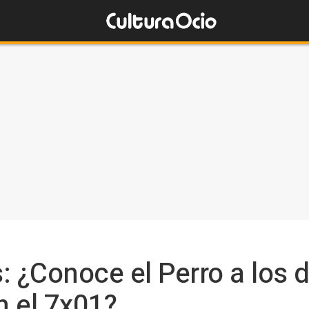
: ¿Conoce el Perro a los 
n el 7x01?