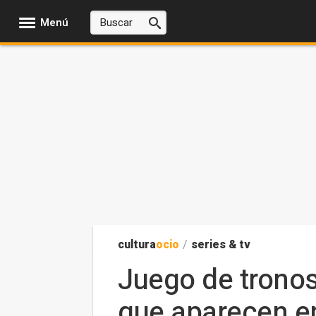
Menú
cultura
ocio
/
series & tv
Juego de tronos
que aparecen e