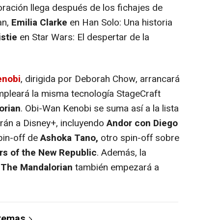
oración llega después de los fichajes de
an,
Emilia Clarke
en Han Solo: Una historia
stie
en Star Wars: El despertar de la
enobi
, dirigida por Deborah Chow, arrancará
empleará la misma tecnología StageCraft
orian
. Obi-Wan Kenobi se suma así a la lista
arán a Disney+, incluyendo
Andor con Diego
in-off de
Ashoka Tano,
otro spin-off sobre
rs of the New Republic
. Además, la
e
The Mandalorian
también empezará a
 temas