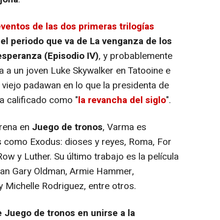
eventos de las dos primeras trilogías
n el periodo que va de La venganza de los
 esperanza (Episodio IV)
, y probablemente
a a un joven Luke Skywalker en Tatooine e
 viejo padawan en lo que la presidenta de
ha calificado como "
la revancha del siglo
".
Arena en
Juego de tronos
, Varma es
os como
Exodus: dioses y reyes
,
Roma
,
For
 Row
y
Luther.
Su último trabajo es la película
cipan Gary Oldman, Armie Hammer,
y Michelle Rodriguez, entre otros.
e Juego de tronos en unirse a la