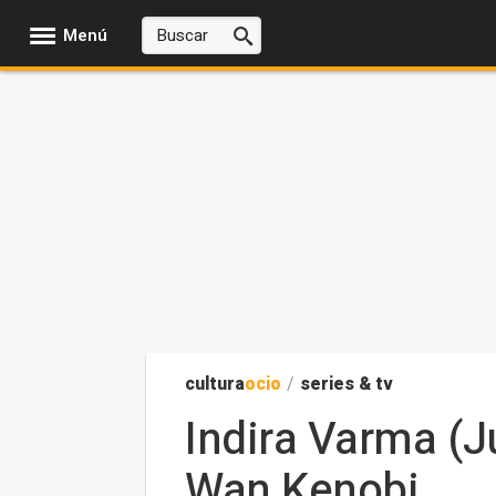
Menú
cultura
ocio
/
series & tv
Indira Varma (Ju
Wan Kenobi