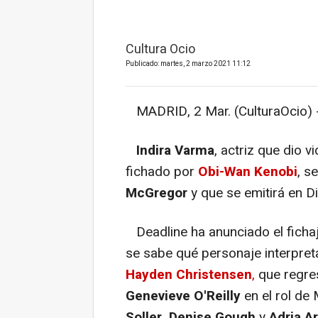
Cultura Ocio
Publicado: martes, 2 marzo 2021 11:12
MADRID, 2 Mar. (CulturaOcio) 
Indira Varma
, actriz que dio v
fichado por
Obi-Wan Kenobi
, s
McGregor
y que se emitirá en D
Deadline ha anunciado el fichaj
se sabe qué personaje interpreta
Hayden Christensen
,
que regre
Genevieve O'Reilly
en el rol d
Soller, Denise Gough
y
Adria A