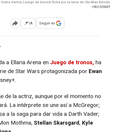
Indira Varma (Juego de tronos) ficha por la serie de Obi-Wan Kenobi
- HBO/DISNEY
IA
Seguir en
Abrir opciones para compartir
-
ida a Ellaria Arena en
Juego de tronos,
ha
erie de Star Wars protagonizada por
Ewan
isney+.
e de la actriz, aunque por el momento no
rá. La intérprete se une así a McGregor;
sa a la saga para dar vida a Darth Vader;
e Mon Mothma,
Stellan Skarsgard
,
Kyle
rjona
.