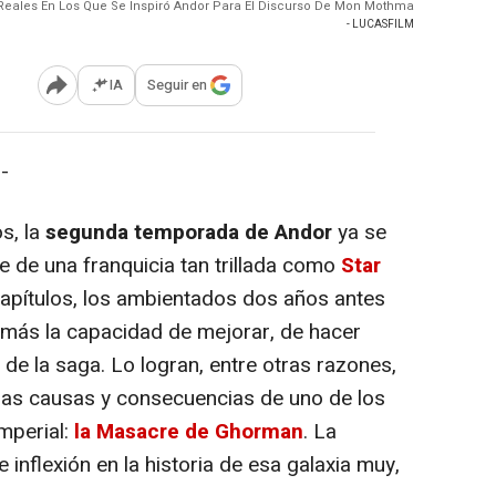
 Reales En Los Que Se Inspiró Andor Para El Discurso De Mon Mothma
- LUCASFILM
IA
Seguir en
Abrir opciones para compartir
-
s, la
segunda temporada de Andor
ya se
e de una franquicia tan trillada como
Star
capítulos, los ambientados dos años antes
demás la capacidad de mejorar, de hacer
 de la saga. Lo logran, entre otras razones,
 las causas y consecuencias de uno de los
mperial:
la Masacre de Ghorman
. La
nflexión en la historia de esa galaxia muy,