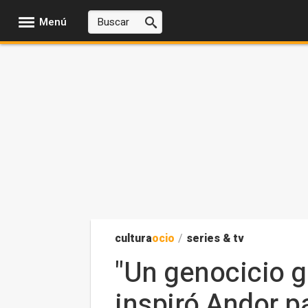
Menú
cultura
ocio
/
series & tv
"Un genocicio g
inspiró Andor 