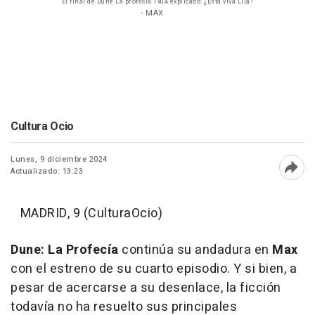
El final de Dune La profecía 1x04 explicado: ¿Está viva Lila?
- MAX
Cultura Ocio
Lunes, 9 diciembre 2024
Actualizado: 13:23
Abri
MADRID, 9 (CulturaOcio)
Dune: La Profecía
continúa su andadura en
Max
con el estreno de su cuarto episodio. Y si bien, a
pesar de acercarse a su desenlace, la ficción
todavía no ha resuelto sus principales